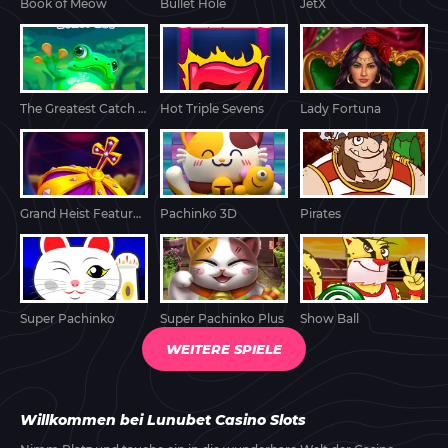
Book of Meow
Bullet Hole
JetX
The Greatest Catch Bonus Buy
Hot Triple Sevens
Lady Fortuna
Grand Heist Feature Buy
Pachinko 3D
Pirates
Super Pachinko
Super Pachinko Plus
Show Ball
WEITERE SPIELE
Willkommen bei Lunubet Casino Slots