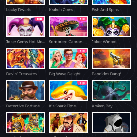
Lucky Dwarfs
Kraken Coins
Fish And Spins
NEU
NEU
Joker Gems Hot Meter
Sombrero Cabron
Joker Winpot
NEU
Devils' Treasures
Big Wave Delight
Bandidos Bang!
NEU
Detective Fortune
It's Shark Time
Kraken Bay