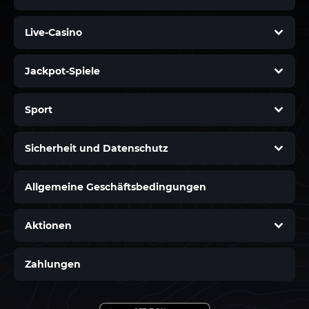
Live-Casino
Jackpot-Spiele
Sport
Sicherheit und Datenschutz
Allgemeine Geschäftsbedingungen
Aktionen
Zahlungen