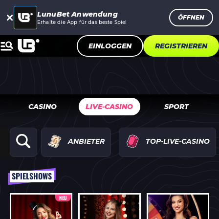
LunuBet Anwendung
ÖFFNEN
Erhalte die App für das beste Spiel
EINLOGGEN
REGISTRIEREN
CASINO
LIVE-CASINO
SPORT
ANBIETER
TOP-LIVE-CASINO
SPIELSHOWS
NEU