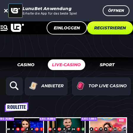
LunuBet Anwendung
ÖFFNEN
Erhalte die App für das beste Spiel
EINLOGGEN
REGISTRIEREN
CASINO
LIVE-CASINO
SPORT
ANBIETER
TOP LIVE CASINO
ROULETTE
,10 €
- 20.000 €
0,10 €
- 20.000 €
0,10 €
- 5.000 €
NEU
26
4
16
21
6
6
23
1
30
4
23
11
17
24
7
0
6
18
17
4
12
22
32
29