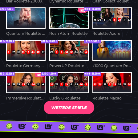
Bar Roulette 2000X
Dynamic Roulette 120x
Cash Collect Roulette Live
0,20 €
- 500 €
0,10 €
- 20.000 €
NEU
15
24
6
10
5
25
11
33
0
12
5
18
32
13
8
31
9
31
17
26
Quantum Roulette Live
Rush Atom Roulette
Roulette Azure
,10 €
- 20.000 €
0,10 €
- 10.000 €
0,20 €
- 500 €
3
17
13
14
1
34
18
31
20
9
3
18
12
24
24
5
24
24
31
8
9
23
26
22
18
33
35
22
0
16
28
0
32
6
12
36
35
16
6
30
Roulette Germany - Deutsches Roulette
PowerUP Roulette
x1000 Quantum Roulette
,10 €
- 20.000 €
0,10 €
- 1.000 €
0,10 €
- 20.000 €
NEU
22
31
35
23
2
30
11
4
27
33
9
19
8
29
16
7
21
36
11
5
27
28
31
30
25
19
8
17
2
16
16
36
13
36
31
4
19
2
8
27
4
34
18
6
9
11
14
11
13
36
1
22
16
13
1
12
2
10
13
20
Immersive Roulette Deluxe
Lucky 6 Roulette
Roulette Macao
WEITERE SPIELE