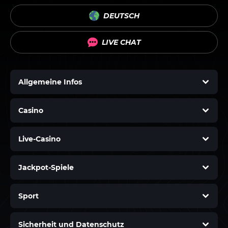
DEUTSCH
LIVE CHAT
Allgemeine Infos
Casino
Live-Casino
Jackpot-Spiele
Sport
Sicherheit und Datenschutz