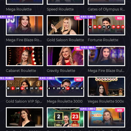
30
20
4
9
25
20
24
3
23
31
9
18
36
7
29
1
29
20
20
32
34
33
12
26
33
8
19
26
3
20
17
20
17
22
20
19
Mega Roulette
Speed Roulette
Gates of Olympus Roulette
0,20 €
- 500 €
0,10 €
- 5.000 €
NEU
NEU
10
18
19
35
2
19
19
19
25
11
22
13
20
17
8
5
3
20
13
22
Mega Fire Blaze Roulette Live
Gold Saloon Roulette
Fortune Roulette
0,20 €
- 500 €
NEU
Cabaret Roulette
Gravity Roulette
Mega Fire Blaze Ruleta España
,10 €
- 20.000 €
0,10 €
- 2.500 €
NEU
15
9
28
19
11
33
13
30
4
11
29
8
14
15
35
6
10
34
14
0
19
2
25
30
15
13
11
26
16
21
8
14
21
32
15
24
14
10
13
32
Gold Saloon VIP Speed Roulette
Mega Roulette 3000
Vegas Roulette 500x
0,20 €
- 2.000 €
NEU