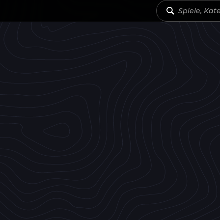
Spiele, Kat