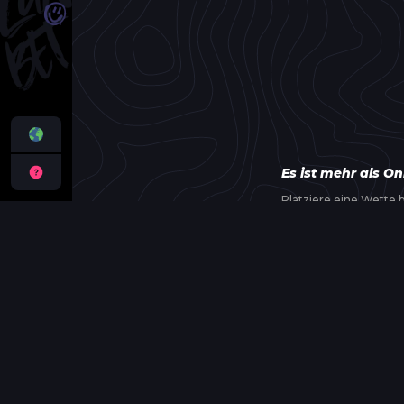
Es ist mehr als O
Platziere eine Wette b
Sportevents aus der g
bis zu Präsidentschaf
begleiten. Und wenn d
Online Wetten abschlie
Mehr anzeigen
Lunubet Sportsboo
Wenn du willst, kanns
Turniere, bei denen d
von Turnieren wie The
jeden Tag erhalten die
Mehr bei Lunubet 
Werfen wir einen gena