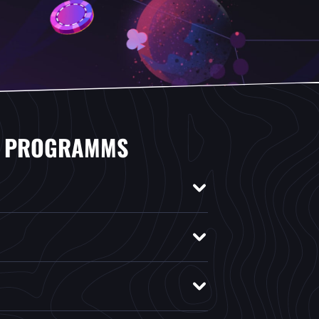
IP PROGRAMMS