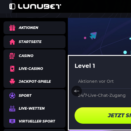
AKTIONEN
STARTSEITE
Level 4
Level 5
CASINO
Level 3
Level 1
Level 2
Personalisierte Angebot
Personalisierte Angebot
LIVE-CASINO
Personalisierte Angebot
Aktionen vor Ort
Aktionen vor Ort
Höhere Abhebungslimit
Höhere Abhebungslimit
JACKPOT-SPIELE
Höhere Abhebungslimit
Cashback
Cashback
24/7-Live-Chat-Zugang
24/7-Live-Chat-Zugang
SPORT
Cashback
LIVE-WETTEN
Persönlicher VIP-Manag
Persönlicher VIP-Manag
JETZT S
JETZT S
VIRTUELLER SPORT
JETZT S
JETZT S
JETZT S