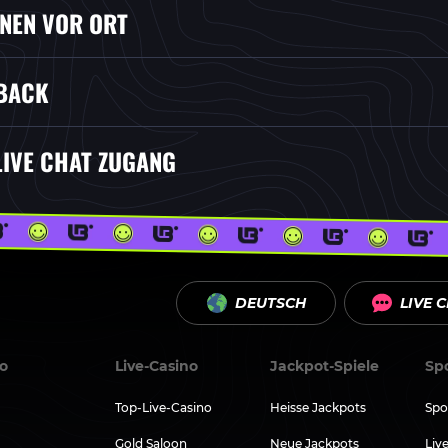
NEN VOR ORT
BACK
LIVE CHAT ZUGANG
DEUTSCH
LIVE 
no
Live-Casino
Jackpot-Spiele
Sp
Top-Live-Casino
Heisse Jackpots
Spo
Gold Saloon
Neue Jackpots
Liv