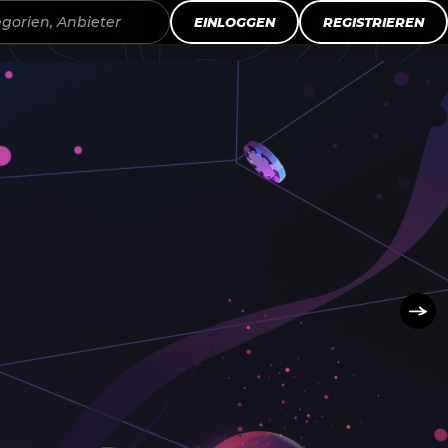
egorien, Anbieter
EINLOGGEN
REGISTRIEREN