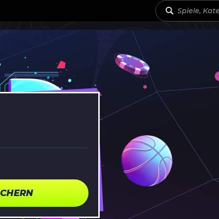
Spiele, Kat
e
e
e
s
s
s
er
er
ICHERN
ICHERN
ICHERN
ICHERN
ICHERN