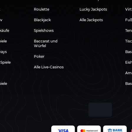
t
Roulette
Lucky Jackpots
Vir
iv
Blackjack
Alle Jackpots
Fuß
käufe
Spielshows
Ten
piele
Baccarat und
Tis
Würfel
ays
Bas
Poker
-Spiele
Eis
Alle Live-Casinos
Ame
piele
Bas