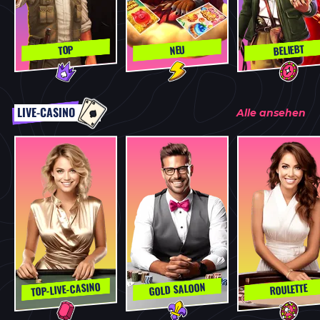
BELIEBT
TOP
NEU
LIVE-CASINO
Alle ansehen
TOP-LIVE-CASINO
GOLD SALOON
ROULETTE