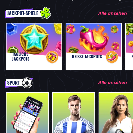
JACKPOT-SPIELE
Alle ansehen
TÄGLICHE
HEISSE JACKPOTS
JACKPOTS
SPORT
Alle ansehen